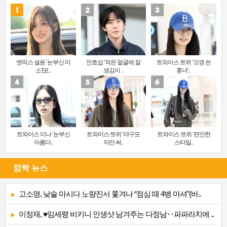
엔믹스 설윤 ‘눈부신 미
안효섭 ‘작은 얼굴에 잘
트와이스 쯔위 ‘갓경 쓴
소’[포..
생김이 ..
훈녀’..
트와이스 미나 ‘눈부신
트와이스 쯔위 ‘야구모
트와이스 쯔위 ‘편안한
아름다..
자만 써..
스타일..
깜짝 뉴스
고소영, 낮술 마시다 노량진서 쫓겨나 “점심 때 4병 마셔”(바..
이정재, ♥임세령 비키니 인생샷 남겨주는 다정남‥파파라치에 ..