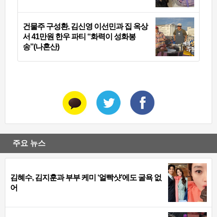
건물주 구성환, 김신영 이선민과 집 옥상
서 41만원 한우 파티 “화력이 성화봉
송”(나혼산)
주요 뉴스
김혜수, 김지훈과 부부 케미 ‘얼빡샷’에도 굴욕 없
어