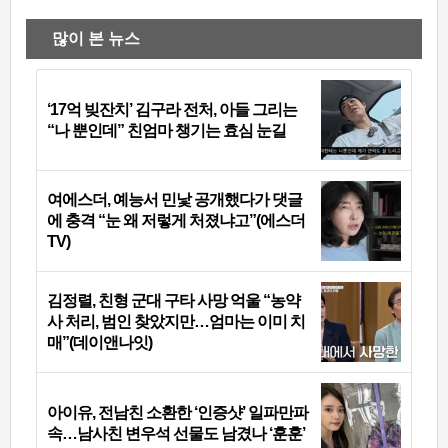
많이 본 뉴스
‘17억 빚잔치’ 김구라 전처, 아들 그리는
“나 뿐인데” 친엄마 챙기는 효심 눈길
여에스더, 예능서 민낯 공개했다가 댓글
에 충격 “눈 왜 저렇게 처졌냐고”(에스더
TV)
김정렬, 친형 군대 구타 사망 억울 “농약
사 처리, 범인 찾았지만…엄마는 이미 치
매”(데이앤나잇)
아이유, 전남친 소환한 ‘인증샷’ 일파만파
속…남사친 변우석 선물도 남겼나 ‘훈훈’