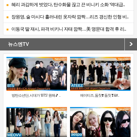
혜리 과감하게 벗었다, 탄수화물 끊고 끈 비니키 소화 ‘역대급..
장원영, 술 마시다 흘러내린 옷자락 깜짝…리즈 갱신한 인형 비..
이동국 딸 재시, 파격 비키니 자태 깜짝…美 명문대 합격 후 리..
뉴스엔TV
방탄소년단, 시대가 ‘BTS’ 원해🎵 ..
에이티즈, 둠칫❣️ 둠칫❣&#..