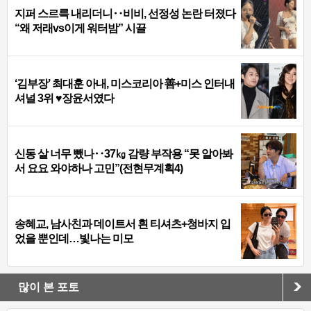
지퍼 스르륵 내리더니‥비비, 선정성 논란 터졌다
“왜 저래vs이게 워터밤” 시끌
‘김부장’ 최대훈 아내, 미스코리아 善+미스 인터내
셔널 3위 ♥장윤서였다
신동 살 너무 뺐나‥37㎏ 감량 부작용 “못 알아봐
서 요요 와야하나 고민”(전현무계획4)
송혜교, 남사친과 데이트서 흰 티셔츠+청바지 입
었을 뿐인데…빛나는 미모
많이 본 포토