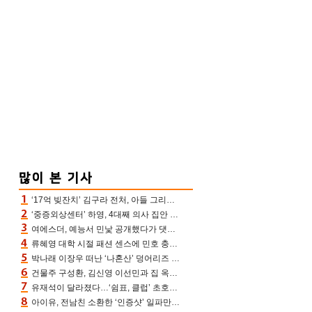
‘17억 빚잔치’ 김구라 전처, 아들 그리는 “나 뿐인데” 친엄마 챙기는 효심 눈길
‘중증외상센터’ 하영, 4대째 의사 집안 인증 “증조부, 고종 황제 진료”(옥문아)[어제TV]
여에스더, 예능서 민낯 공개했다가 댓글에 충격 “눈 왜 저렇게 처졌냐고”(에스더TV)
류혜영 대학 시절 패션 센스에 민호 충격 “레몬색 레깅스에 다리 없는 줄”(나혼산)
박나래 이장우 떠난 ‘나혼산’ 덩어리즈 왔다, 1인 1케이크에 팜유 전현무 충격[어제TV]
건물주 구성환, 김신영 이선민과 집 옥상서 41만원 한우 파티 “화력이 성화봉송”(나혼산)
유재석이 달라졌다…‘쉼표, 클럽’ 초호화 코스에 주우재도 감탄 (놀면 뭐하니?)
아이유, 전남친 소환한 ‘인증샷’ 일파만파 속…남사친 변우석 선물도 남겼나 ‘훈훈’