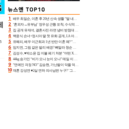
배우 최일순, 이혼 후 20년 산속 생활 “딸 내가 버렸다고 원망‥맘 아파”(특종)[어제TV]
제
‘혼외자→유부남’ 정우성 근황 포착, 수식억 해킹 피해 후배 만났다 “존경하는”
집 공개 유재석, 결혼사진 라면 냄비 받침대 되고 분노‥가족사진도 피해(놀뭐)[어제TV]
백윤식 손녀+정시아 딸 첫 유화 공개, LA 아트쇼→서울국제조각페스타 작가다운 수준급 실력
5
유혜리, 배우 이근희과 1년 반만 이혼 왜? “식칼 꽂고 의자 던져” 충격 폭로(특종)[어제TV]
임지연, 그림 같은 발리 배경? 뼈말라 청순 비키니 핏에 상대 안 되네
김성수, ♥박소윤 집 이불 폐기 처분 “어떤 X이랑 썼을지 몰라” 질투(신랑수업2)[어제TV]
44kg 송가인 “비가 오나 눈이 오나” 매일 이 운동, 허벅지 근육량 상승+체지방 감소
“연예인 걱정 NO” 김승현, 가난팔이 악플 억울할만‥아내+딸과 日 여행
재혼 강성연 ♥2살 연하 의사남편 누구? ‘그알’ 자문의에 훈남 비주얼 초엘리트 스펙 [종합]