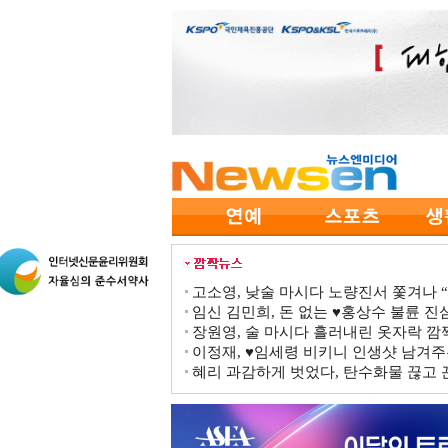
고소영, 낮술 마시다 노량진서 쫓겨나 “점
임신 김민희, 돈 없는 ♥홍상수 불륜 진심
장원영, 술 마시다 흘러내린 옷자락 
이정재, ♥임세령 비키니 인생샷 남겨주
혜리 과감하게 벗었다, 탄수화물 끊고 끈