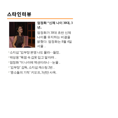
엄정화 “신체 나이 30대, 3
년..
엄정화가 30대 초반 신체
나이를 유지하는 비결을
밝혔다. 엄정화는 8월 4일
서울 ..
소지섭 “김부장 본명 나도 몰라‥들었..
박성웅 “폭염 속 갑옷 입고 말 타며 ..
엄정화 “이 나이에 액션이라니‥눈물 ..
‘김부장’ 감독, 소지섭 캐스팅 2번 ..
‘중소돌의 기적’ 키오프, 3년만 사옥..