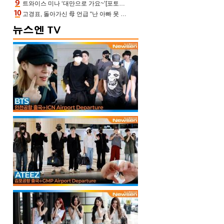
트와이스 미나 ‘대만으로 가요~’[포토엔HD]
고경표, 돌아가신 母 언급 “난 아빠 못 될 듯” 족보 태운 부친 응원 뭉클(나혼산)