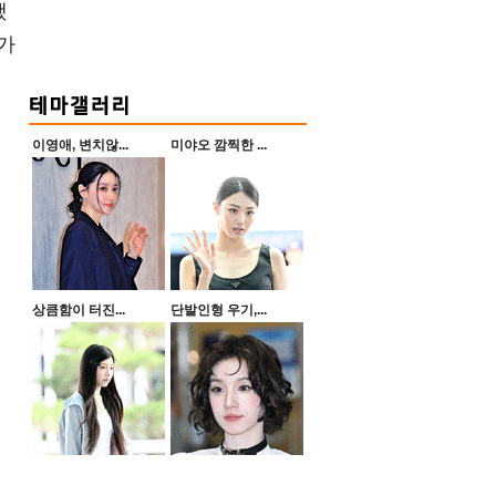
했
가
이영애, 변치않...
미야오 깜찍한 ...
상큼함이 터진...
단발인형 우기,...