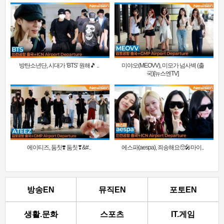
방탄소년단, 시대가 ‘BTS’ 원해🎵 ..
미야오(MEOVV), 미모가 넘사벽 (출
국)[뉴스엔TV]
에이티즈, 둠칫❣️ 둠칫❣&#..
에스파(aespa), 죄송해요🥺🎤마이..
방송EN
뮤직EN
포토EN
생활.문화
스포츠
IT.게임