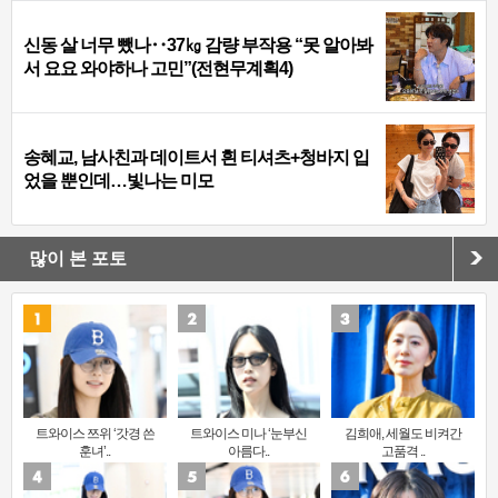
신동 살 너무 뺐나‥37㎏ 감량 부작용 “못 알아봐
서 요요 와야하나 고민”(전현무계획4)
송혜교, 남사친과 데이트서 흰 티셔츠+청바지 입
었을 뿐인데…빛나는 미모
많이 본 포토
트와이스 쯔위 ‘갓경 쓴
트와이스 미나 ‘눈부신
김희애, 세월도 비켜간
훈녀’..
아름다..
고품격 ..