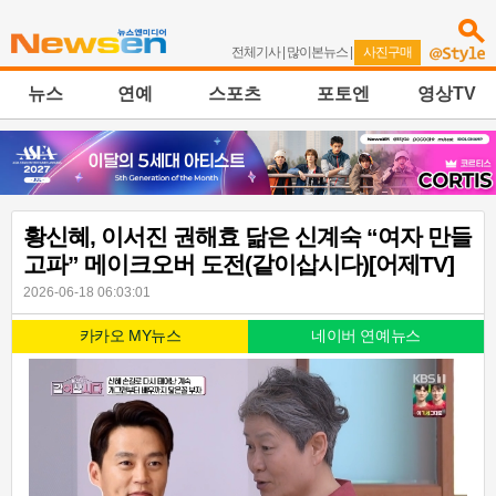
전체기사
|
많이본뉴스
|
사진구매
뉴스
연예
스포츠
포토엔
영상TV
황신혜, 이서진 권해효 닮은 신계숙 “여자 만들
고파” 메이크오버 도전(같이삽시다)[어제TV]
2026-06-18 06:03:01
카카오 MY뉴스
네이버 연예뉴스