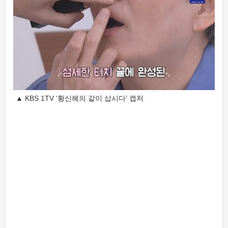
▲ KBS 1TV ‘황신혜의 같이 삽시다’ 캡처