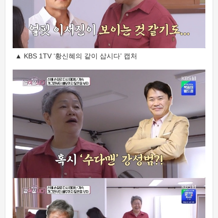
▲ KBS 1TV ‘황신혜의 같이 삽시다’ 캡처