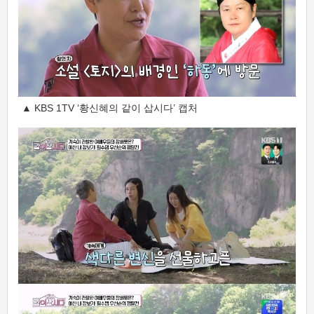
▲ KBS 1TV ‘황신혜의 같이 삽시다’ 캡처