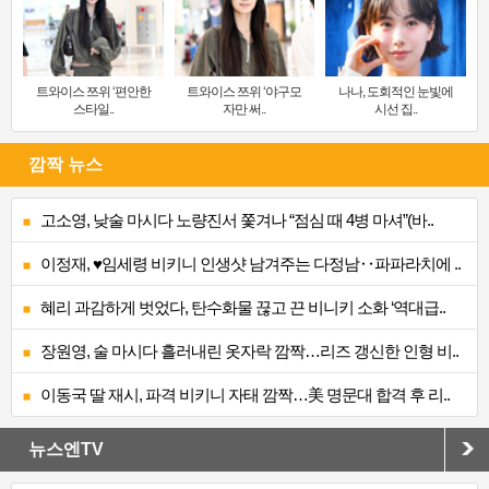
트와이스 쯔위 ‘편안한
트와이스 쯔위 ‘야구모
나나, 도회적인 눈빛에
스타일..
자만 써..
시선 집..
깜짝 뉴스
고소영, 낮술 마시다 노량진서 쫓겨나 “점심 때 4병 마셔”(바..
이정재, ♥임세령 비키니 인생샷 남겨주는 다정남‥파파라치에 ..
혜리 과감하게 벗었다, 탄수화물 끊고 끈 비니키 소화 ‘역대급..
장원영, 술 마시다 흘러내린 옷자락 깜짝…리즈 갱신한 인형 비..
이동국 딸 재시, 파격 비키니 자태 깜짝…美 명문대 합격 후 리..
뉴스엔TV