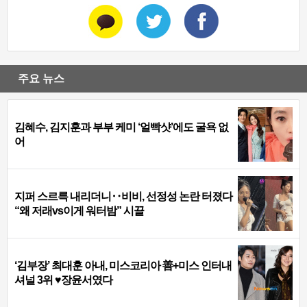
주요 뉴스
김혜수, 김지훈과 부부 케미 ‘얼빡샷’에도 굴욕 없
어
지퍼 스르륵 내리더니‥비비, 선정성 논란 터졌다
“왜 저래vs이게 워터밤” 시끌
‘김부장’ 최대훈 아내, 미스코리아 善+미스 인터내
셔널 3위 ♥장윤서였다