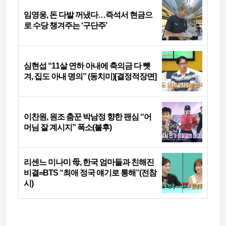
임영웅, 돈 다발 꺼냈다…즉석서 현금으
로 수당 챙겨주는 ‘구단주’
심현섭 “11살 연하 아내에 축의금 다 뺏
겨, 집도 아내 명의” (동치미)[결정적장면]
이찬원, 원조 춤꾼 박남정 향한 팬심 “어
머님 잘 계시지” 폭소(불후)
리센느 미나미 母, 한국 엄마들과 친해진
비결=BTS “최애 정국 얘기로 통해”(전참
시)