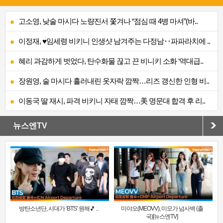
고소영, 낮술 마시다 노량진서 쫓겨나 “점심 때 4병 마셔”(바..
이정재, ♥임세령 비키니 인생샷 남겨주는 다정남‥파파라치에 ..
혜리 과감하게 벗었다, 탄수화물 끊고 끈 비니키 소화 ‘역대급..
장원영, 술 마시다 흘러내린 옷자락 깜짝…리즈 갱신한 인형 비..
이동국 딸 재시, 파격 비키니 자태 깜짝…美 명문대 합격 후 리..
뉴스엔TV
방탄소년단, 시대가 ‘BTS’ 원해🎵 ..
미야오(MEOVV), 미모가 넘사벽 (출
국)[뉴스엔TV]