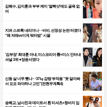
김혜수, 김지훈과 부부 케미 ‘얼빡샷’에도 굴욕 없
어
지퍼 스르륵 내리더니‥비비, 선정성 논란 터졌다
“왜 저래vs이게 워터밤” 시끌
‘김부장’ 최대훈 아내, 미스코리아 善+미스 인터내
셔널 3위 ♥장윤서였다
신동 살 너무 뺐나‥37㎏ 감량 부작용 “못 알아봐
서 요요 와야하나 고민”(전현무계획4)
송혜교, 남사친과 데이트서 흰 티셔츠+청바지 입