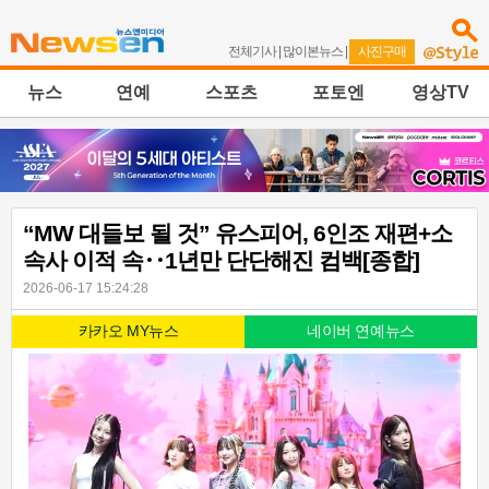
전체기사
|
많이본뉴스
|
사진구매
뉴스
연예
스포츠
포토엔
영상TV
“MW 대들보 될 것” 유스피어, 6인조 재편+소
속사 이적 속‥1년만 단단해진 컴백[종합]
2026-06-17 15:24:28
카카오 MY뉴스
네이버 연예뉴스