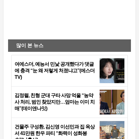
많이 본 뉴스
여에스더, 예능서 민낯 공개했다가 댓글
에 충격 “눈 왜 저렇게 처졌냐고”(에스더
TV)
김정렬, 친형 군대 구타 사망 억울 “농약
사 처리, 범인 찾았지만…엄마는 이미 치
매”(데이앤나잇)
건물주 구성환, 김신영 이선민과 집 옥상
서 41만원 한우 파티 “화력이 성화봉