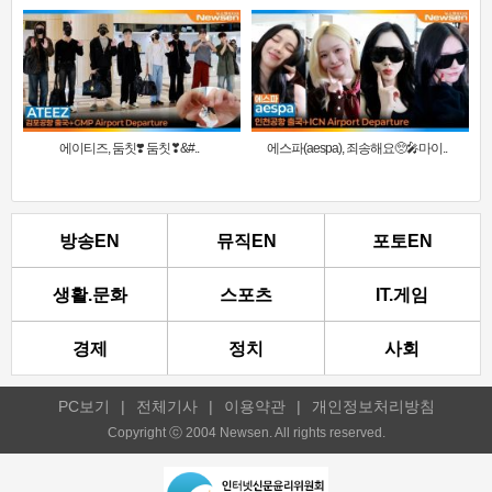
에이티즈, 둠칫❣️ 둠칫❣&#..
에스파(aespa), 죄송해요🥺🎤마이..
방송EN
뮤직EN
포토EN
생활.문화
스포츠
IT.게임
경제
정치
사회
PC보기
|
전체기사
|
이용약관
|
개인정보처리방침
Copyright ⓒ 2004 Newsen. All rights reserved.