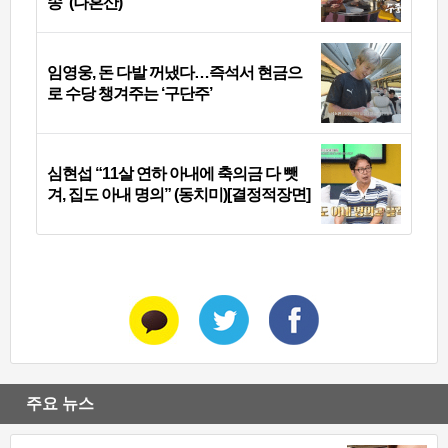
송”(나혼산)
임영웅, 돈 다발 꺼냈다…즉석서 현금으
로 수당 챙겨주는 ‘구단주’
심현섭 “11살 연하 아내에 축의금 다 뺏
겨, 집도 아내 명의” (동치미)[결정적장면]
주요 뉴스