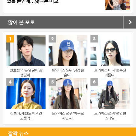
었을 뿐인데…빛나는 미모
많이 본 포토
안효섭 ‘작은 얼굴에 잘
트와이스 쯔위 ‘갓경 쓴
트와이스 미나 ‘눈부신
생김이 ..
훈녀’..
아름다..
김희애, 세월도 비켜간
트와이스 쯔위 ‘야구모
트와이스 쯔위 ‘편안한
고품격 ..
자만 써..
스타일..
깜짝 뉴스