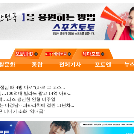
심 때 4병 마셔”(바로 그 고소...
…100억대 빌라도 팔고 14억 아파...
깜짝…리즈 갱신한 인형 비주얼
는 다정남‥파파라치에 걸린 11년차...
 비니키 소화 ‘역대급’