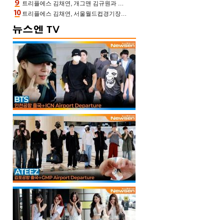
트리플에스 김채연, 개그맨 김규원과 함께 프리뷰쇼 진행 [포토엔HD]
트리플에스 김채연, 서울월드컵경기장에 뜬 맨시티 여신 [포토엔HD]