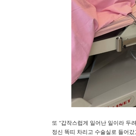
또 "갑작스럽게 일어난 일이라 두
정신 똑띠 차리고 수술실로 들어갔고,