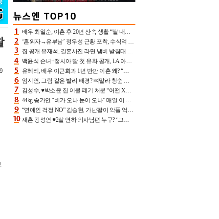
배우 최일순, 이혼 후 20년 산속 생활 “딸 내가 버렸다고 원망‥맘 아파”(특종)[어제TV]
왈
‘혼외자→유부남’ 정우성 근황 포착, 수식억 해킹 피해 후배 만났다 “존경하는”
집 공개 유재석, 결혼사진 라면 냄비 받침대 되고 분노‥가족사진도 피해(놀뭐)[어제TV]
백윤식 손녀+정시아 딸 첫 유화 공개, LA 아트쇼→서울국제조각페스타 작가다운 수준급 실력
9
유혜리, 배우 이근희과 1년 반만 이혼 왜? “식칼 꽂고 의자 던져” 충격 폭로(특종)[어제TV]
임지연, 그림 같은 발리 배경? 뼈말라 청순 비키니 핏에 상대 안 되네
김성수, ♥박소윤 집 이불 폐기 처분 “어떤 X이랑 썼을지 몰라” 질투(신랑수업2)[어제TV]
44kg 송가인 “비가 오나 눈이 오나” 매일 이 운동, 허벅지 근육량 상승+체지방 감소
“연예인 걱정 NO” 김승현, 가난팔이 악플 억울할만‥아내+딸과 日 여행
재혼 강성연 ♥2살 연하 의사남편 누구? ‘그알’ 자문의에 훈남 비주얼 초엘리트 스펙 [종합]
무