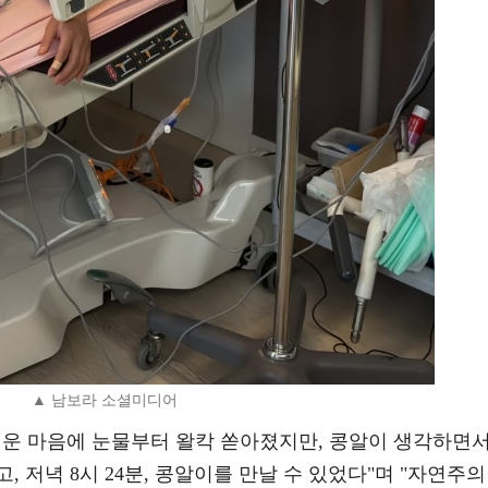
▲ 남보라 소셜미디어
려운 마음에 눈물부터 왈칵 쏟아졌지만, 콩알이 생각하면
 저녁 8시 24분, 콩알이를 만날 수 있었다"며 "자연주의