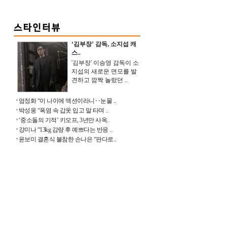
‘김부장’ 감독, 소지섭 캐
스..
'김부장' 이승영 감독이 소
지섭의 새로운 면모를 발
견하고 깜짝 놀랐던 ..
엄정화 “이 나이에 액션이라니‥눈물 ..
박성웅 “폭염 속 갑옷 입고 말 타며 ..
‘중소돌의 기적’ 키오프, 3년만 사옥..
강미나 “13kg 감량 후 예쁘다는 반응 ..
윤보미 결혼식 불참한 손나은 “판다로..