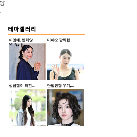
 양
들
이영애, 변치않...
미야오 깜찍한 ...
상큼함이 터진...
단발인형 우기,...