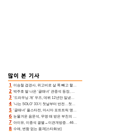
이승철 겹경사, 위고비로 살 쪽 빼고 할아버지 된다‥마음으로 낳은 딸 임신 자랑(유퀴즈)
박주호 딸 나은 ‘골때녀’ 관중석 등장, 김민재 복제인간 보고 혼란 [결정적장면]
‘드라우닝 걔’ 우즈, 데뷔 12년만 일냈다…체조경기장 입성 확정
‘나는 SOLO’ 33기 첫날부터 반전…첫인상 0표 영호, 호감남 급부상
‘골때녀’ 올스타전, 마시마 포트트릭 맹추격전 5:4 골 잔치 ‘짜릿’ [어제TV]
눈물겨운 음문석, 무명 때 받은 부친의 전재산→폐암 父 세상 떠나기 전 여행(유퀴즈)[어제TV]
아이유, 이종석 결별→이관개방증…46장 꽉 채운 유애나 ♥ “열심히 사는 중”
수애, 변함 없는 품격[스타화보]