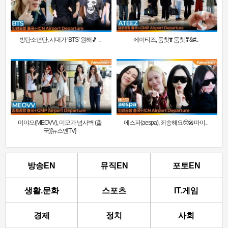
방탄소년단, 시대가 ‘BTS’ 원해🎵 ..
에이티즈, 둠칫❣️ 둠칫❣&#..
미야오(MEOVV), 미모가 넘사벽 (출
에스파(aespa), 죄송해요🥺🎤마이..
국)[뉴스엔TV]
방송EN
뮤직EN
포토EN
생활.문화
스포츠
IT.게임
경제
정치
사회