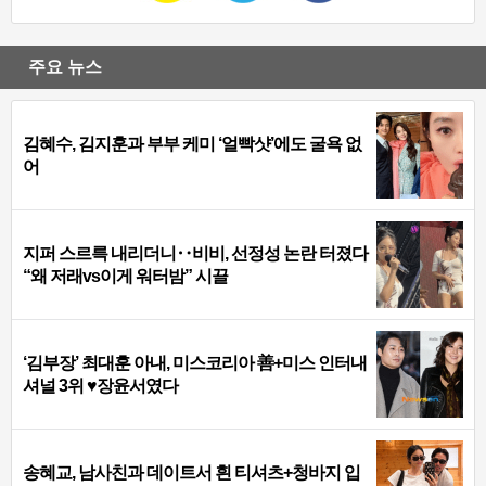
주요 뉴스
김혜수, 김지훈과 부부 케미 ‘얼빡샷’에도 굴욕 없
어
지퍼 스르륵 내리더니‥비비, 선정성 논란 터졌다
“왜 저래vs이게 워터밤” 시끌
‘김부장’ 최대훈 아내, 미스코리아 善+미스 인터내
셔널 3위 ♥장윤서였다
송혜교, 남사친과 데이트서 흰 티셔츠+청바지 입