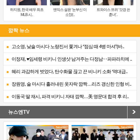
하지원, 한국 배우 최초
엔믹스 설윤 ‘눈부신 미
트와이스 쯔위 ‘갓경 쓴
MLB 시..
소’[포..
훈녀’..
깜짝 뉴스
고소영, 낮술 마시다 노량진서 쫓겨나 “점심 때 4병 마셔”(바..
이정재, ♥임세령 비키니 인생샷 남겨주는 다정남‥파파라치에 ..
혜리 과감하게 벗었다, 탄수화물 끊고 끈 비니키 소화 ‘역대급..
장원영, 술 마시다 흘러내린 옷자락 깜짝…리즈 갱신한 인형 비..
이동국 딸 재시, 파격 비키니 자태 깜짝…美 명문대 합격 후 리..
뉴스엔TV