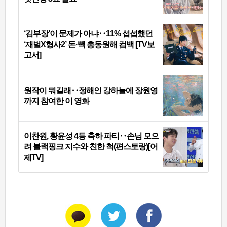
‘김부장’이 문제가 아냐‥11% 섭섭했던
‘재벌X형사2’ 돈·빽 총동원해 컴백 [TV보
고서]
원작이 뭐길래‥정해인 강하늘에 장원영
까지 참여한 이 영화
이찬원, 황윤성 4등 축하 파티‥손님 모으
려 블랙핑크 지수와 친한 척(편스토랑)[어
제TV]