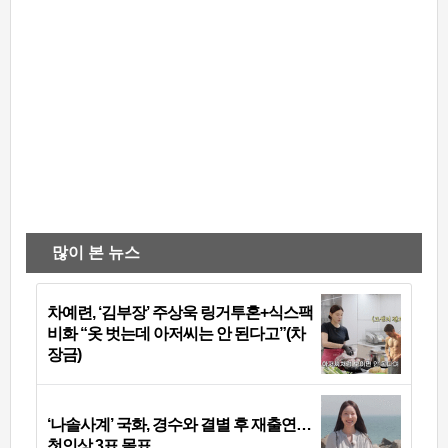
많이 본 뉴스
차예련, ‘김부장’ 주상욱 링거투혼+식스팩
비화 “옷 벗는데 아저씨는 안 된다고”(차
장금)
‘나솔사계’ 국화, 경수와 결별 후 재출연…
첫인상 3표 몰표