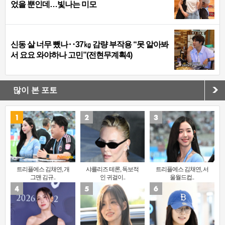
었을 뿐인데…빛나는 미모
신동 살 너무 뺐나‥37㎏ 감량 부작용 “못 알아봐
서 요요 와야하나 고민”(전현무계획4)
많이 본 포토
트리플에스 김채연, 개
샤를리즈 테론, 독보적
트리플에스 김채연, 서
그맨 김규..
인 귀걸이..
울월드컵..