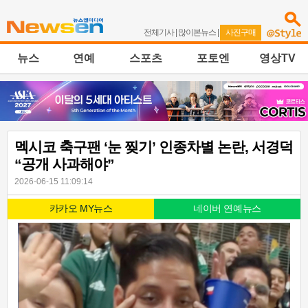
전체기사
|
많이본뉴스
|
사진구매
뉴스
연예
스포츠
포토엔
영상TV
멕시코 축구팬 ‘눈 찢기’ 인종차별 논란, 서경덕
“공개 사과해야”
2026-06-15 11:09:14
카카오 MY뉴스
네이버 연예뉴스